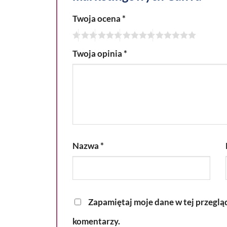
Twoja ocena
*
Twoja opinia
*
Nazwa
*
Zapamiętaj moje dane w tej przeglą
komentarzy.