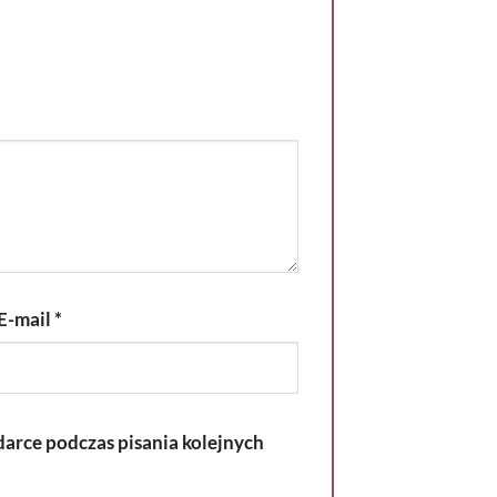
E-mail
*
darce podczas pisania kolejnych