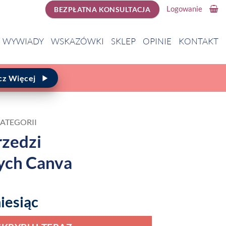
Logowanie
BEZPŁATNA KONSULTACJA
WYWIADY
WSKAZÓWKI
SKLEP
OPINIE
KONTAKT
cz Więcej
KATEGORII
rzedzi
ych Canva
iesiąc