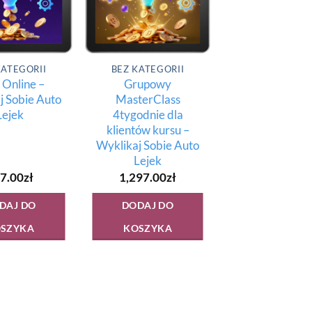
KATEGORII
BEZ KATEGORII
 Online –
Grupowy
j Sobie Auto
MasterClass
Lejek
4tygodnie dla
klientów kursu –
Wyklikaj Sobie Auto
Lejek
7.00
zł
1,297.00
zł
DAJ DO
DODAJ DO
SZYKA
KOSZYKA