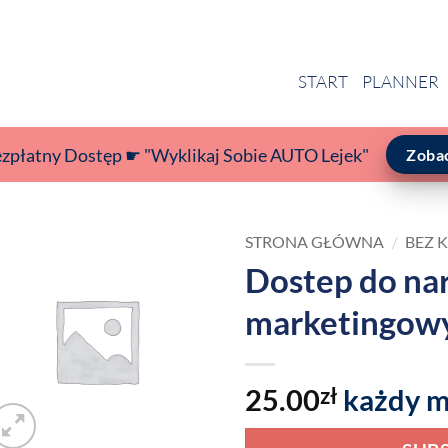
START
PLANNER
ezpłatny Dostęp ☛ "Wyklikaj Sobie AUTO Lejek"
Zoba
STRONA GŁÓWNA
/
BEZ 
Dostep do na
marketingow
25.00
zł
każdy m