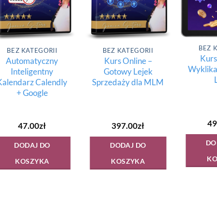
BEZ 
BEZ KATEGORII
BEZ KATEGORII
Kurs
Automatyczny
Kurs Online –
Wyklika
Inteligentny
Gotowy Lejek
Kalendarz Calendly
Sprzedaży dla MLM
+ Google
49
47.00
zł
397.00
zł
DO
DODAJ DO
DODAJ DO
KO
KOSZYKA
KOSZYKA