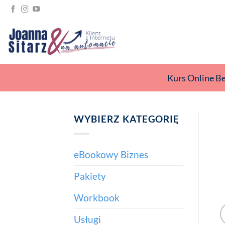
Przewiń
do
zawartości
Kurs Online B
WYBIERZ KATEGORIĘ
eBookowy Biznes
Pakiety
Workbook
Usługi