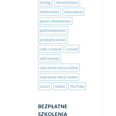
hosing
memntalność
mentalność
motywacja
panel szkoleniowy
podświadomość
produktywność
rolki i relacje
rozwój
selfconcept
tworzenie kursu online
tworzenie lekcji wideo
umysł
wideo
YouTube
BEZPŁATNE
SZKOLENIA