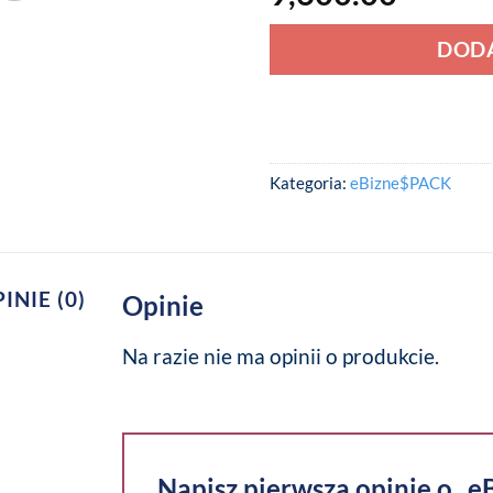
DODA
Kategoria:
eBizne$PACK
INIE (0)
Opinie
Na razie nie ma opinii o produkcie.
Napisz pierwszą opinię o „