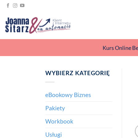
Przewiń
do
zawartości
Kurs Online B
WYBIERZ KATEGORIĘ
eBookowy Biznes
Pakiety
Workbook
Usługi