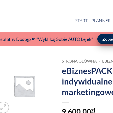
START
PLANNER
ezpłatny Dostęp ☛ "Wyklikaj Sobie AUTO Lejek"
Zoba
STRONA GŁÓWNA
/
EBIZ
eBiznesPACK 
indywidualne 
marketingowe
9,600.00
zł