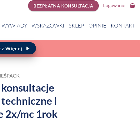
Logowanie
BEZPŁATNA KONSULTACJA
WYWIADY
WSKAZÓWKI
SKLEP
OPINIE
KONTAKT
cz Więcej
NE$PACK
konsultacje
techniczne i
 2x/mc 1rok