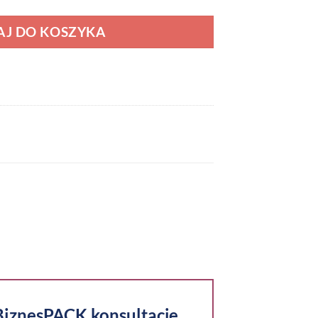
J DO KOSZYKA
eBiznesPACK konsultacje