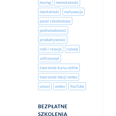
hosing
memntalność
mentalność
motywacja
panel szkoleniowy
podświadomość
produktywność
rolki i relacje
rozwój
selfconcept
tworzenie kursu online
tworzenie lekcji wideo
umysł
wideo
YouTube
BEZPŁATNE
SZKOLENIA