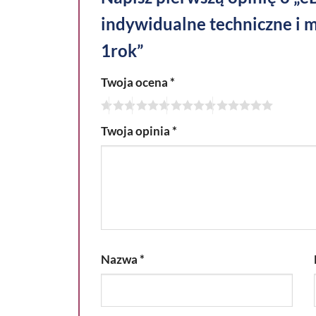
indywidualne techniczne i 
1rok”
Twoja ocena
*
Twoja opinia
*
Nazwa
*