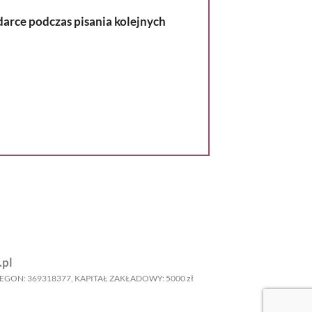
darce podczas pisania kolejnych
.pl
6884, REGON: 369318377, KAPITAŁ ZAKŁADOWY: 5000 zł