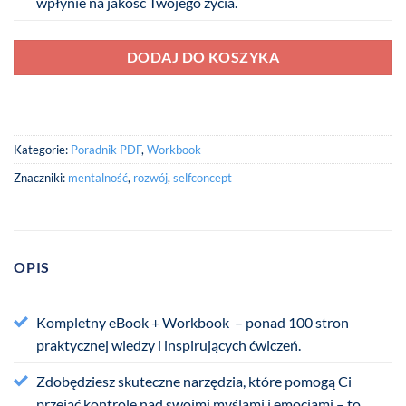
wpłynie na jakość Twojego życia.
DODAJ DO KOSZYKA
Kategorie:
Poradnik PDF
,
Workbook
Znaczniki:
mentalność
,
rozwój
,
selfconcept
OPIS
Kompletny eBook + Workbook – ponad 100 stron
praktycznej wiedzy i inspirujących ćwiczeń.
Zdobędziesz skuteczne narzędzia, które pomogą Ci
przejąć kontrolę nad swoimi myślami i emocjami – to