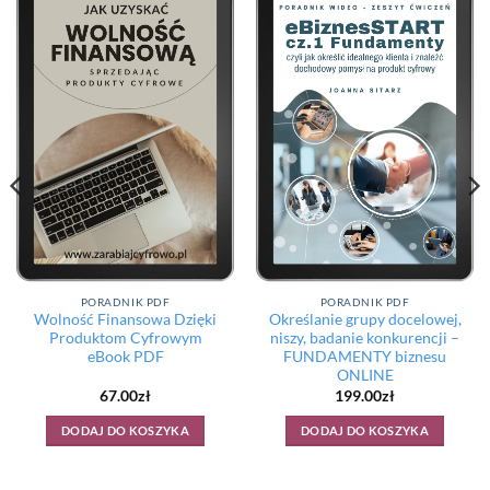
PORADNIK PDF
PORADNIK PDF
Wolność Finansowa Dzięki
Określanie grupy docelowej,
Produktom Cyfrowym
niszy, badanie konkurencji –
eBook PDF
FUNDAMENTY biznesu
ONLINE
67.00
zł
199.00
zł
DODAJ DO KOSZYKA
DODAJ DO KOSZYKA