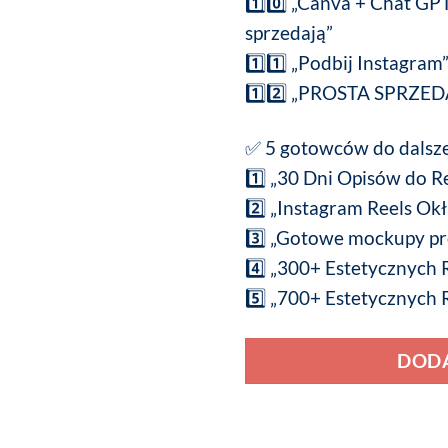
1️⃣0️⃣ „Canva + Chat GP
sprzedają”
1️⃣1️⃣ „Podbij Instagram
1️⃣2️⃣ „PROSTA SPRZE
✅ 5 gotowców do dalsze
1️⃣ „30 Dni Opisów do R
2️⃣ „Instagram Reels Ok
3️⃣ „Gotowe mockupy p
4️⃣ „300+ Estetycznych
5️⃣ „700+ Estetycznych R
DODA