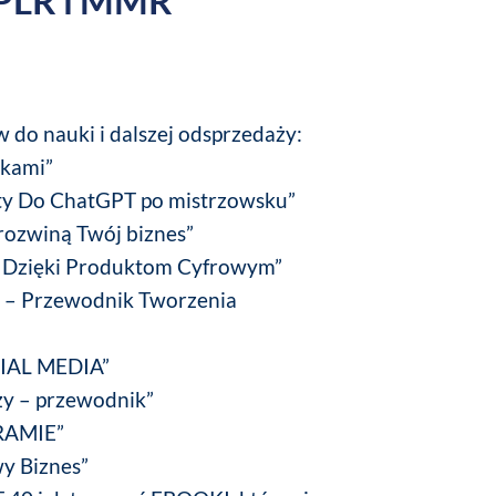
 PLR i MMR
do nauki i dalszej odsprzedaży:
okami”
ty Do ChatGPT po mistrzowsku”
 rozwiną Twój biznes”
 Dzięki Produktom Cyfrowym”
 – Przewodnik Tworzenia
OCIAL MEDIA”
zy – przewodnik”
GRAMIE”
wy Biznes”