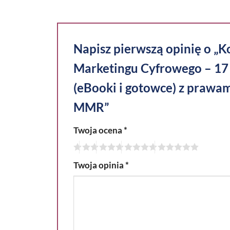
Napisz pierwszą opinię o „
Marketingu Cyfrowego – 17
(eBooki i gotowce) z prawam
MMR”
Twoja ocena
*
Twoja opinia
*