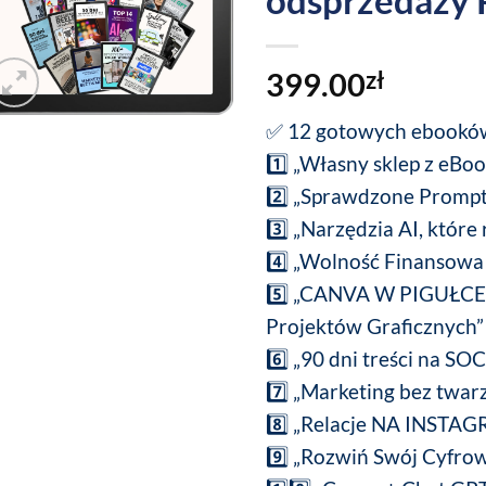
odsprzedaży
399.00
zł
✅ 12 gotowych ebooków 
1️⃣ „Własny sklep z eBo
2️⃣ „Sprawdzone Promp
3️⃣ „Narzędzia AI, które
4️⃣
„Wolność Finansowa
5️⃣ „CANVA W PIGUŁCE
Projektów Graficznych”
6️⃣ „90 dni treści na S
7️⃣ „Marketing bez twar
8️⃣ „Relacje NA INSTA
9️⃣ „Rozwiń Swój Cyfro