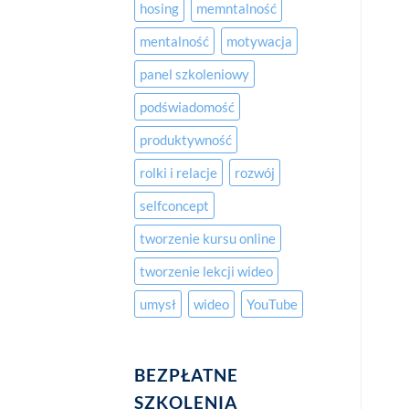
hosing
memntalność
mentalność
motywacja
panel szkoleniowy
podświadomość
produktywność
rolki i relacje
rozwój
selfconcept
tworzenie kursu online
tworzenie lekcji wideo
umysł
wideo
YouTube
BEZPŁATNE
SZKOLENIA