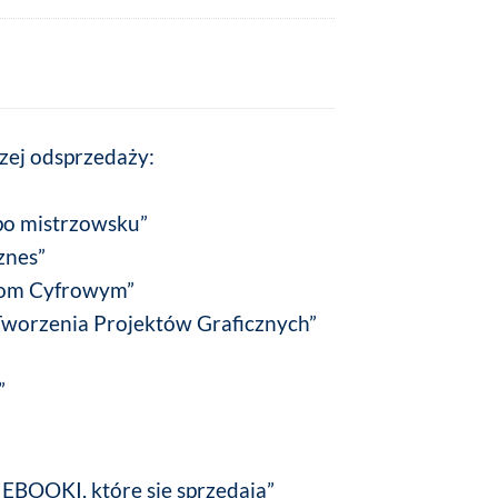
zej odsprzedaży:
po mistrzowsku”
znes”
tom Cyfrowym”
worzenia Projektów Graficznych”
”
 EBOOKI, które się sprzedają”