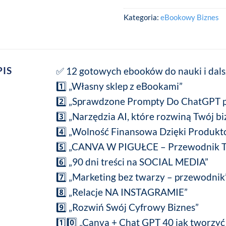
Kategoria:
eBookowy Biznes
PIS
✅ 12 gotowych ebooków do nauki i dals
1️⃣ „Własny sklep z eBookami”
2️⃣ „Sprawdzone Prompty Do ChatGPT 
3️⃣ „Narzędzia AI, które rozwiną Twój bi
4️⃣
„Wolność Finansowa Dzięki Produk
5️⃣ „CANVA W PIGUŁCE – Przewodnik T
6️⃣ „90 dni treści na SOCIAL MEDIA”
7️⃣ „Marketing bez twarzy – przewodnik
8️⃣ „Relacje NA INSTAGRAMIE”
9️⃣ „Rozwiń Swój Cyfrowy Biznes”
1️⃣0️⃣ „Canva + Chat GPT 40 jak tworzyć