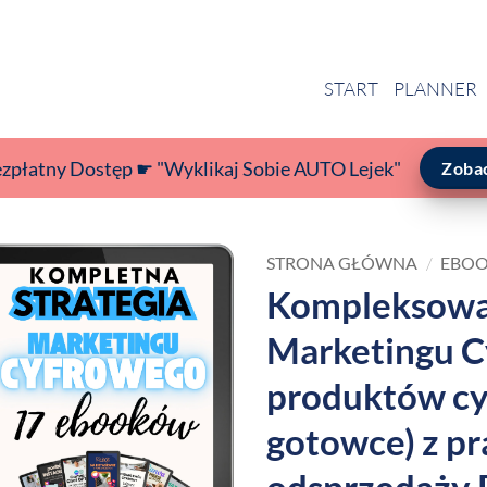
START
PLANNER
ezpłatny Dostęp ☛ "Wyklikaj Sobie AUTO Lejek"
Zoba
STRONA GŁÓWNA
/
EBOO
Kompleksowa 
Marketingu C
produktów cy
gotowce) z p