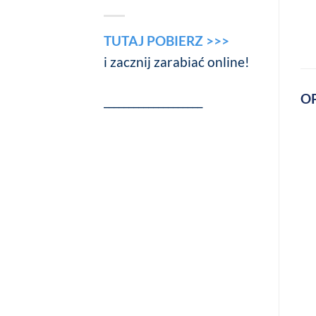
TUTAJ POBIERZ >>>
i zacznij zarabiać online!
O
____________________