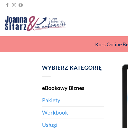
Przewiń
do
zawartości
Kurs Online B
WYBIERZ KATEGORIĘ
eBookowy Biznes
Pakiety
Workbook
Usługi