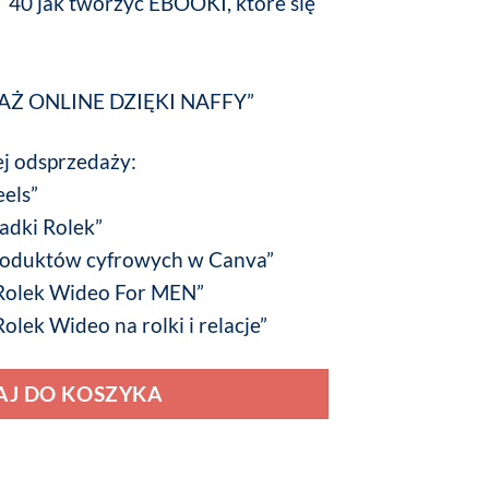
T 40 jak tworzyć EBOOKI, które się
”
DAŻ ONLINE DZIĘKI NAFFY”
j odsprzedaży:
eels”
ładki Rolek”
roduktów cyfrowych w Canva”
 Rolek Wideo For MEN”
olek Wideo na rolki i relacje”
J DO KOSZYKA