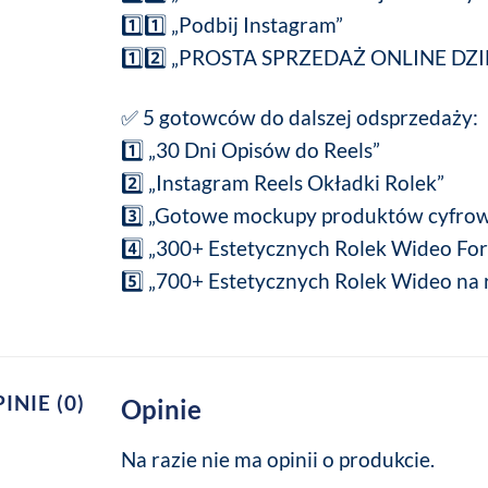
1️⃣1️⃣ „Podbij Instagram”
1️⃣2️⃣ „PROSTA SPRZEDAŻ ONLINE DZI
✅ 5 gotowców do dalszej odsprzedaży:
1️⃣ „30 Dni Opisów do Reels”
2️⃣ „Instagram Reels Okładki Rolek”
3️⃣ „Gotowe mockupy produktów cyfro
4️⃣ „300+ Estetycznych Rolek Wideo Fo
5️⃣ „700+ Estetycznych Rolek Wideo na ro
INIE (0)
Opinie
Na razie nie ma opinii o produkcie.