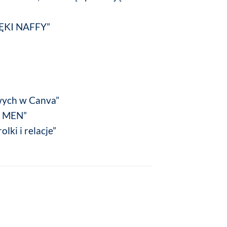
ĘKI NAFFY”
wych w Canva”
r MEN”
lki i relacje”